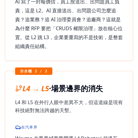
AI 寫了一封報價信，員工按送出、出問題員工負
責，這是 L2。AI 直接送出、出問題公司怎麼追
責？追業務？追 AI 治理委員會？追廠商？這就是
為什麼 RFP 要把「CRUDS 權限治理」放在核心位
置。從 L2 跳 L3，企業要重寫的不是技術，是整套
組織責任結構。
分水嶺 2 / 2
L4 → L5
·
場景邊界的消失
L4 和 L5 在外行人眼中差異不大，但這道線是現有
科技絕對無法跨越的天塹。
在汽車界