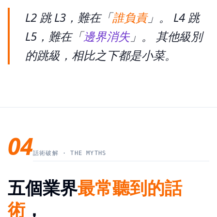
L2 跳 L3，難在「
誰負責
」。 L4 跳
L5，難在「
邊界消失
」。 其他級別
的跳級，相比之下都是小菜。
04
話術破解 · THE MYTHS
五個業界
最常聽到的話
術
，