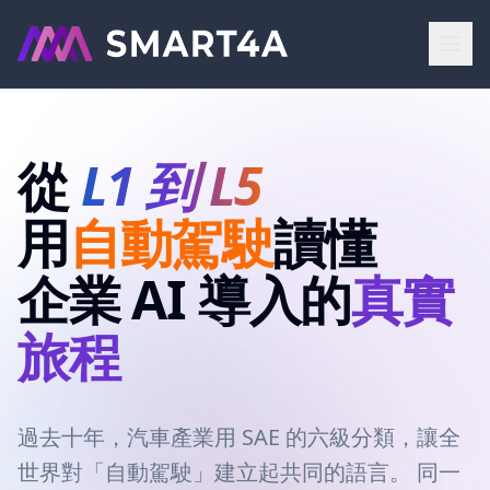
從
L1 到 L5
用
自動駕駛
讀懂
企業 AI 導入的
真實
旅程
過去十年，汽車產業用 SAE 的六級分類，讓全
世界對「自動駕駛」建立起共同的語言。 同一