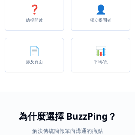
❓
👤
總提問數
獨立提問者
📄
📊
涉及頁面
平均/頁
為什麼選擇 BuzzPing？
解決傳統簡報單向溝通的痛點