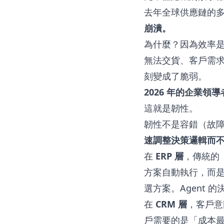
去年全球供應鏈的
崩潰。
為什麼？因為效率
無法交貨、客戶需
刻變成了脆弱。
2026 年的企業
這就是韌性。
韌性不是容錯（故
速調整決策邏輯而
在
ERP 層
，傳統的
方案自動執行，而
選方案。Agent
在
CRM 層
，客戶意
戶需要的是「成本最