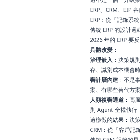
ERP、CRM、EI
ERP：從「記錄系
傳統 ERP 的設
2026 年的 ER
具體改變：
治理嵌入
：決策規則
存、識別成本機會
審計層內建
：不是
案、有哪些替代方
人類復審通道
：高風
則 Agent 全權
這樣做的結果：決
CRM：從「客戶記
傳統 CRM 記錄