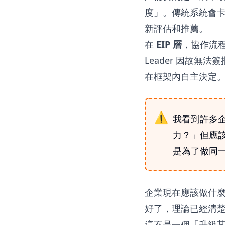
度」。傳統系統會
新評估和推薦。
在
EIP 層
，協作流
Leader 因故無
在框架內自主決定
我看到許多
力？」但應該
是為了做同
企業現在應該做什
好了，理論已經清
這不是一個「升級