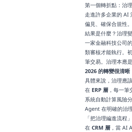
第一個轉折點：治
走進許多企業的 A
偏見、確保合規性
結果是什麼？治理
一家金融科技公司的
類審核才能執行。初
筆交易。治理本應
2026 的轉變很
具體來說，治理應
在
ERP 層
，每一筆
系統自動計算風險
Agent 在明確
「把治理編進流程
在
CRM 層
，當 A