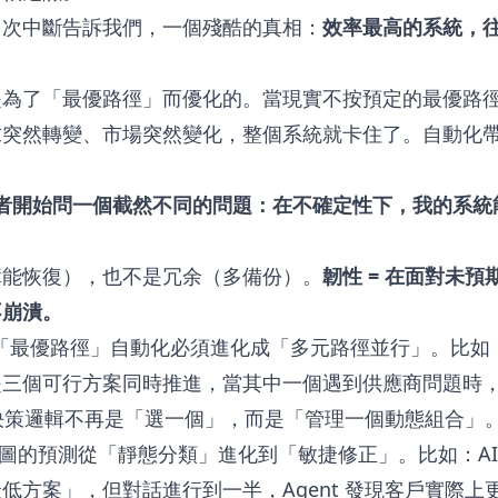
多次中斷告訴我們，一個殘酷的真相：
效率最高的系統，
是為了「最優路徑」而優化的。當現實不按預定的最優路
求突然轉變、市場突然變化，整個系統就卡住了。自動化
領導者開始問一個截然不同的問題：在不確定性下，我的系
障能恢復），也不是冗余（多備份）。
韌性 = 在面對未
不崩潰。
「最優路徑」自動化必須進化成「多元路徑並行」。比如
是三個可行方案同時推進，當其中一個遇到供應商問題時
 的決策邏輯不再是「選一個」，而是「管理一個動態組合」
圖的預測從「靜態分類」進化到「敏捷修正」。比如：AI A
低方案」，但對話進行到一半，Agent 發現客戶實際上